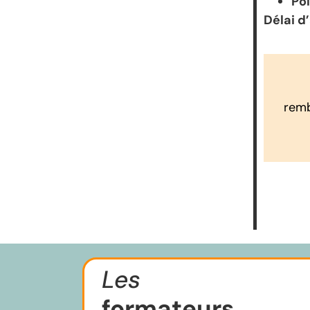
Pô
Délai d
remb
Les
formateurs