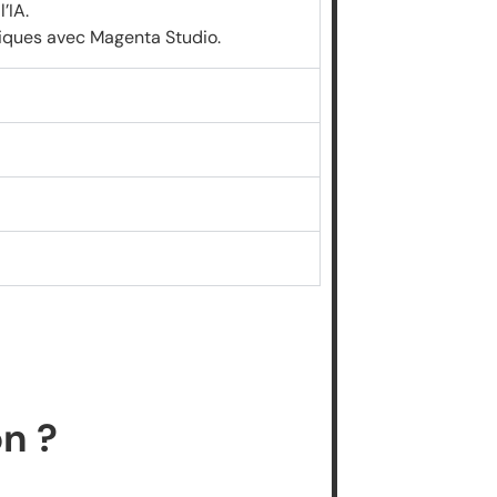
’IA.
miques avec Magenta Studio.
on ?