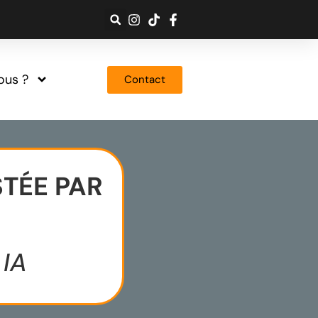
ous ?
Contact
TÉE PAR
 IA