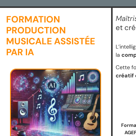
FORMATION
Maîtri
et cr
PRODUCTION
MUSICALE ASSISTÉE
L’intell
PAR IA
la
compo
Cette f
créatif
Forma
AGEF