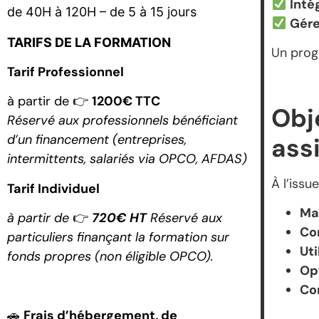
Inté
de 40H à 120H – de 5 à 15 jours
Gére
TARIFS DE LA FORMATION
Un pro
Tarif Professionnel
à partir de 👉
1200€ TTC
Obj
Réservé aux professionnels bénéficiant
d’un financement (entreprises,
ass
intermittents, salariés via OPCO, AFDAS)
À l’issu
Tarif Individuel
Maî
à partir de
👉
720€ HT
Réservé aux
Co
particuliers finançant la formation sur
Ut
fonds propres (non éligible OPCO).
Op
Com
🚗
Frais d’hébergement, de