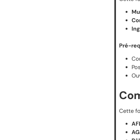
Mu
Co
In
Pré-req
Co
Pos
Ouv
Com
Cette fo
AF
AG