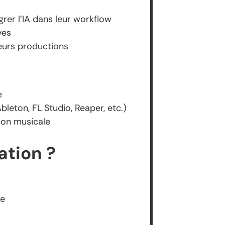
rer l’IA dans leur workflow
ves
leurs productions
e
leton, FL Studio, Reaper, etc.)
ion musicale
ation ?
le