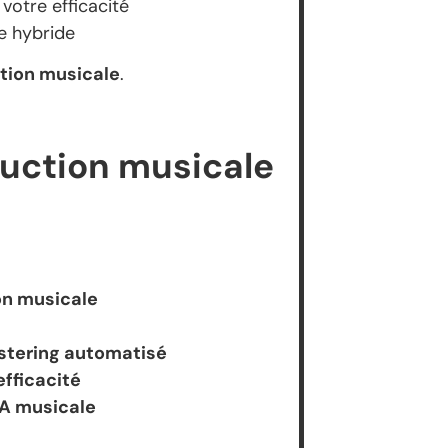
votre efficacité
e hybride
ction musicale
.
duction musicale
ion musicale
stering automatisé
efficacité
IA musicale