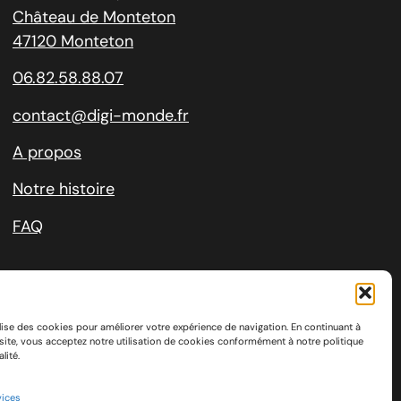
Château de Monteton
47120 Monteton
06.82.58.88.07
contact@digi-monde.fr
A propos
Notre histoire
FAQ
ilise des cookies pour améliorer votre expérience de navigation. En continuant à
e site, vous acceptez notre utilisation de cookies conformément à notre politique
de cookies
lité.
vices