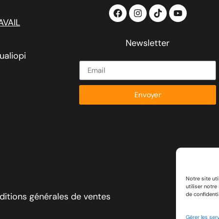
AVAIL
Newsletter
ualiopi
Envoyer
Notre site ut
utiliser notr
ditions générales de ventes
Politique 
de confidentia
Gérer les ser