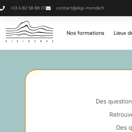
+33 6 82 58 88 07
contact@digi-monde.fr
Nos formations
Lieux d
Des question
Retrouve
Des q