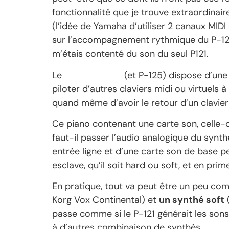
fonctionnalité que je trouve extraordinai
(l’idée de Yamaha d’utiliser 2 canaux MIDI 
sur l’accompagnement rythmique du P-121 e
m’étais contenté du son du seul P121.
Le
yamaha P-121
(et P-125) dispose d’une 
piloter d’autres claviers midi ou virtuels
quand même d’avoir le retour d’un clavier
Ce piano contenant une carte son, celle-ci
faut-il passer l’audio analogique du synth
entrée ligne et d’une carte son de base pe
esclave, qu’il soit hard ou soft, et en pr
En pratique, tout va peut être un peu com
Korg Vox Continental) et
un synthé soft
(
passe comme si le P-121 générait les sons
à d’autres combinaison de synthés.