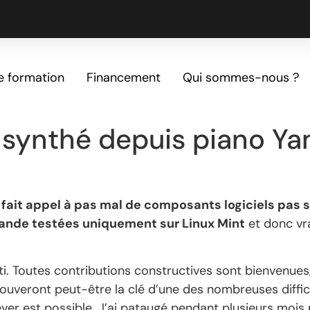
e formation
Financement
Qui sommes-nous ?
n synthé depuis piano Y
l fait appel à pas mal de composants logiciels pas 
mande testées uniquement sur Linux Mint
et donc vra
i. Toutes contributions constructives sont bienvenues, 
 trouveront peut-être la clé d’une des nombreuses diffi
ver est possible. J’ai pataugé pendant plusieurs mois p