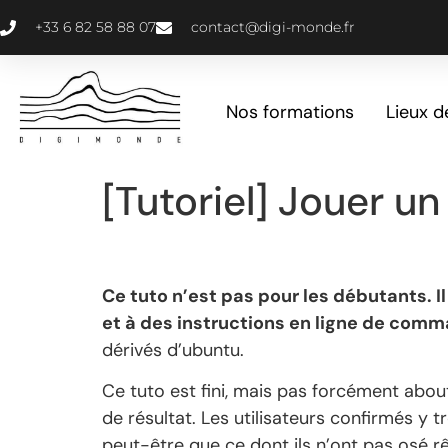
+33 6 82 58 88 07
contact@digi-monde.fr
Nos formations
Lieux d
[Tutoriel] Jouer u
Ce tuto n’est pas pour les débutants. I
et à des instructions en ligne de com
dérivés d’ubuntu.
Ce tuto est fini, mais pas forcément about
de résultat. Les utilisateurs confirmés y
peut-être que ce dont ils n’ont pas osé rê