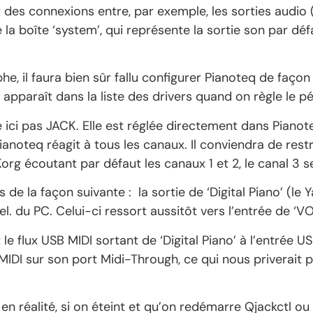
des connexions entre, par exemple, les sorties audio (en
la boîte ‘system’, qui représente la sortie son par défau
 il faura bien sûr fallu configurer Pianoteq de façon à
pparaît dans la liste des drivers quand on règle le pé
ise ici pas JACK. Elle est réglée directement dans Piano
anoteq réagit à tous les canaux. Il conviendra de restr
org écoutant par défaut les canaux 1 et 2, le canal 3 s
de la façon suivante : la sortie de ‘Digital Piano’ (le 
el. du PC. Celui-ci ressort aussitôt vers l’entrée de ‘V
e flux USB MIDI sortant de ‘Digital Piano’ à l’entrée U
x MIDI sur son port Midi-Through, ce qui nous priverait
 en réalité, si on éteint et qu’on redémarre Qjackctl ou