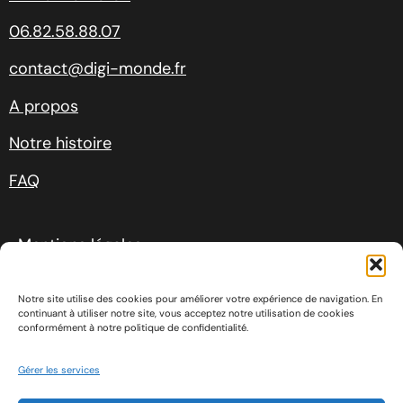
06.82.58.88.07
contact@digi-monde.fr
A propos
Notre histoire
FAQ
Mentions légales
Conditions générales de ventes
Notre site utilise des cookies pour améliorer votre expérience de navigation. En
continuant à utiliser notre site, vous acceptez notre utilisation de cookies
conformément à notre politique de confidentialité.
Politique de cookies
Gérer les services