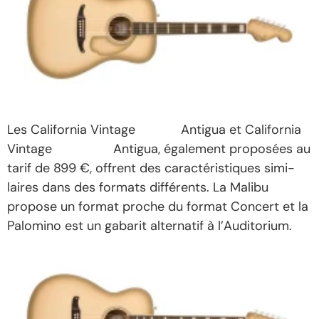
Les Cali­for­nia Vintage
Malibu
Anti­gua et Cali­for­nia
Vintage
Palo­mino
Anti­gua, égale­ment propo­sées au
tarif de 899 €, offrent des carac­té­ris­tiques simi­
laires dans des formats diffé­rents. La Malibu
propose un format proche du format Concert et la
Palo­mino est un gaba­rit alter­na­tif à l’Au­di­to­rium.