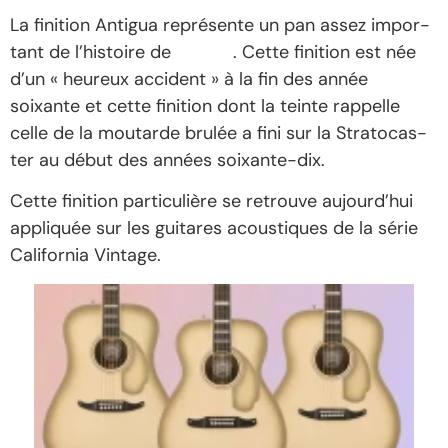
La fini­tion Anti­gua repré­sente un pan assez impor­
tant de l’his­toire de
Fender
. Cette fini­tion est née
d’un « heureux acci­dent » à la fin des année
soixante et cette fini­tion dont la teinte rappelle
celle de la moutarde brulée a fini sur la Stra­to­cas­
ter au début des années soixante-dix.
Cette fini­tion parti­cu­lière se retrouve aujour­d’hui
appliquée sur les guitares acous­tiques de la série
Cali­for­nia Vintage.