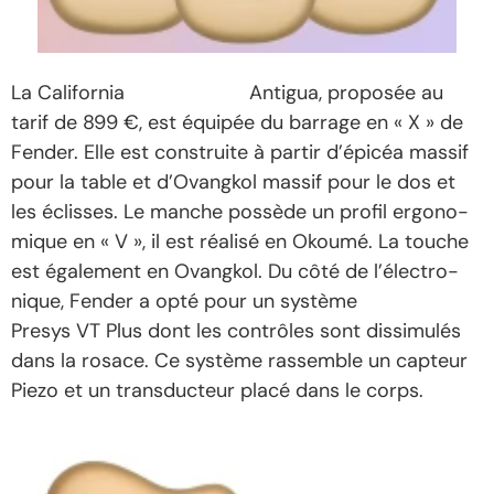
La Cali­for­nia
Vintage King
Anti­gua, propo­sée au
tarif de 899 €, est équi­pée du barrage en « X » de
Fender. Elle est construite à partir d’épi­céa massif
pour la table et d’Ovang­kol massif pour le dos et
les éclisses. Le manche possède un profil ergo­no­
mique en « V », il est réalisé en Okoumé. La touche
est égale­ment en Ovang­kol. Du côté de l’élec­tro­
nique, Fender a opté pour un système
Fish­man
Presys VT Plus dont les contrôles sont dissi­mu­lés
dans la rosace. Ce système rassemble un capteur
Piezo et un trans­duc­teur placé dans le corps.