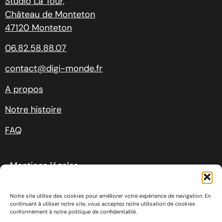
Studio La Tour,
Château de Monteton
47120 Monteton
06.82.58.88.07
contact@digi-monde.fr
A propos
Notre histoire
FAQ
Mentions légales
Conditions générales de ventes
Notre site utilise des cookies pour améliorer votre expérience de navigation. En
continuant à utiliser notre site, vous acceptez notre utilisation de cookies
conformément à notre politique de confidentialité.