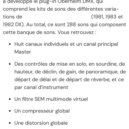
a déve­loppé le plug-in Oberheim DMX, qui
comprend les kits de sons des diffé­rentes varia­
tions de
la boîte à rythmes origi­nelle
(1981, 1983 et
1982 DX). Au total, ce sont 288 sons qui composent
cette banque de sons. Vous retrou­vez :
Huit canaux indi­vi­duels et un canal prin­ci­pal
Master
Des contrôles de mise en solo, en sour­dine, de
hauteur, de déclin, de gain, de pano­ra­mique, de
départ de délai et de départ de réverbe, et ce
par canal d’ins­tru­ment
Un filtre SEM multi­mode virtuel
Un compres­seur global
Une distor­sion globale