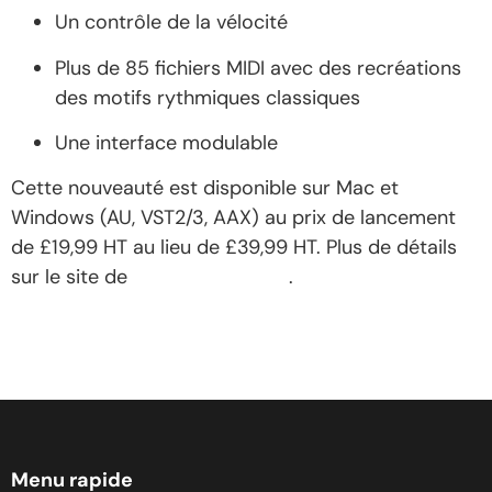
Un contrôle de la vélo­cité
Plus de 85 fichiers MIDI avec des recréa­tions
des motifs ryth­miques clas­siques
Une inter­face modu­lable
Cette nouveauté est dispo­nible sur Mac et
Windows (AU, VST2/3, AAX) au prix de lance­ment
de £19,99 HT au lieu de £39,99 HT. Plus de détails
sur le site de
GForce Soft­ware
.
source
Menu rapide