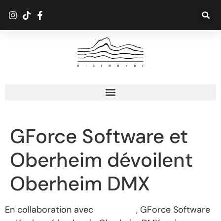
GForce Software et
Oberheim dévoilent
Oberheim DMX
En colla­bo­ra­tion avec
Oberheim
, GForce Soft­ware