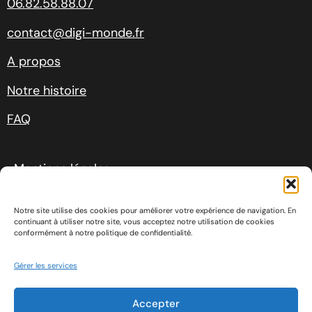
06.82.58.88.07
contact@digi-monde.fr
A propos
Notre histoire
FAQ
Mentions légales
Conditions générales de ventes
Notre site utilise des cookies pour améliorer votre expérience de navigation. En
continuant à utiliser notre site, vous acceptez notre utilisation de cookies
conformément à notre politique de confidentialité.
Politique de cookies
Gérer les services
Accepter